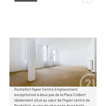
ROCHEFORT 17
2
80,83 m
, 3 pièces
Ref : 1395
Appartement F3 à vendre
176 050 €
Visiter le site dédié
Rochefort Hyper Centre Emplacement
exceptionnel à deux pas de la Place Colbert
Idéalement situé au cœur de l'hyper centre de
Rochefort, au rez-de-chaussée d'une belle