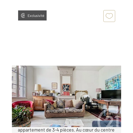
Exclusivité
ROCHEFORT 17
2
98,40 m
, 4 pièces
Ref : 1532
Appartement F4 à vendre
244 300 €
HYPERCENTRE historique de ROCHEFORT, Bel
appartement de 3-4 pièces. Au cœur du centre