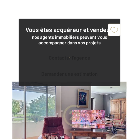
Vous êtes acquéreur et vendeur,
nos agents immobiliers peuvent vous
accompagner dans vos projets
Contacter l'agence
Demander une estimation
ROCHEFORT 17
2
90 m
, 5 pièces
Ref : 1723
Appartement F4 à vendre
191 800 €