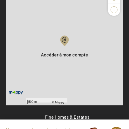
-
Parlons de vous, parlons biens
Votre compte :
Accéder à mon compte
Offres d'emploi
Devenir franchisé
500 m
©
Mappy
Entreprise et commerce
Fine Homes & Estates