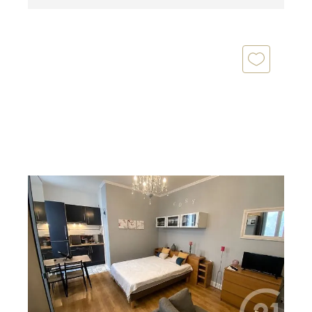
ROCHEFORT 17
2
22 m
, 1 pièce
Ref : 1882
Appartement Studio à vendre
99 800 €
À Rochefort Proche de la Corderie, Découvrez