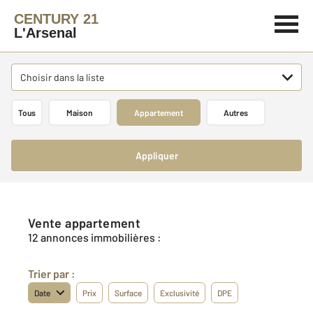
CENTURY 21
L'Arsenal
Choisir dans la liste
Tous
Maison
Appartement
Autres
Appliquer
Vente appartement
12 annonces immobilières :
Trier par :
Date
Prix
Surface
Exclusivité
DPE