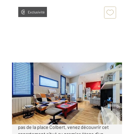
Exclusivité
ROCHEFORT 17
2
54,80 m
, 2 pièces
Ref : 1939
Appartement F2 à vendre
118 000 €
Rochefort centre - Appartement - T2 A deux
pas de la place Colbert, venez découvrir cet
appartement situé au premier étage d'un