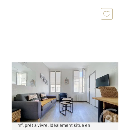
ROCHEFORT 17
2
37,30 m
, 2 pièces
Ref : 1940
Appartement à vendre
127 000 €
Hypercentre de Rochefort T2 meublé de 37,30
m², prêt à vivre. Idéalement situé en