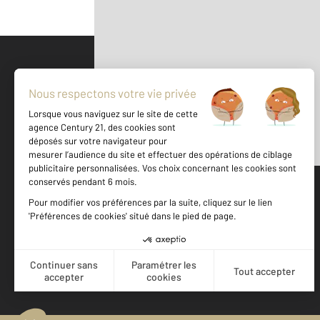
Parlons de vous, parlons biens
500 m
©
Mappy