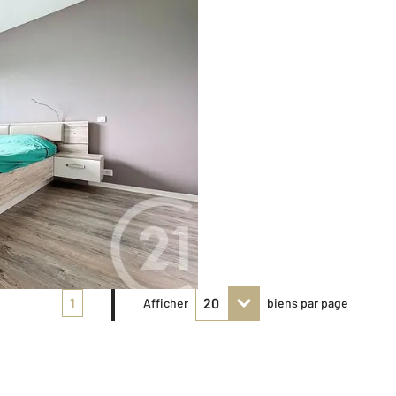
1
Afficher
biens par page