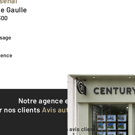
rsenal
de Gaulle
300
ssage
agence
Notre agence est notée
9,1/10
r nos clients
Avis authentifiés par Qualite
Voir tous les avis clients